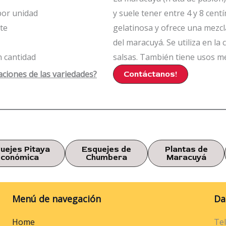
 por unidad
y suele tener entre 4 y 8 cent
ite
gelatinosa y ofrece una mezcla
del maracuyá. Se utiliza en la
 cantidad
salsas. También tiene usos me
aciones de las variedades?
Contáctanos!
uejes Pitaya
Esquejes de
Plantas de
económica
Chumbera
Maracuyá
Menú de navegación
Da
Home
Tel