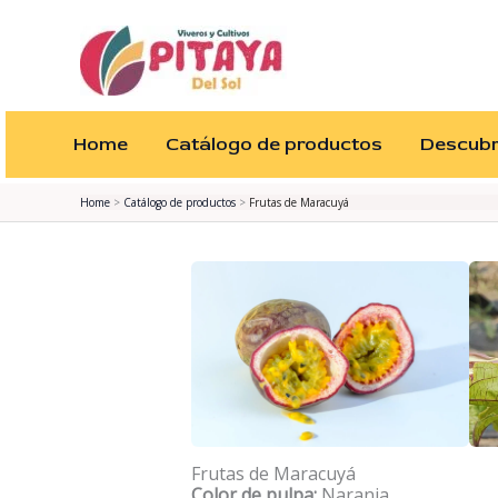
to
content
Home
Catálogo de productos
Descubre
Home
Catálogo de productos
Frutas de Maracuyá
Frutas de Maracuyá
Color de pulpa:
Naranja