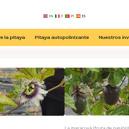
EN
IT
PT
ES
 la pitaya
Pitaya autopolinizante
Nuestros in
La maracuyá (fruta de pasión