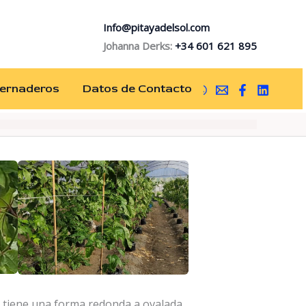
Info@pitayadelsol.com
Johanna Derks:
+34 601 621 895
vernaderos
Datos de Contacto
) tiene una forma redonda a ovalada