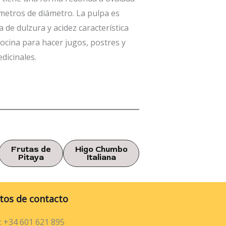
ímetros de diámetro. La pulpa es
 de dulzura y acidez característica
 cocina para hacer jugos, postres y
dicinales.
Frutas de
Higo Chumbo
Pitaya
Italiana
tos de contacto
: +34 601 621 895